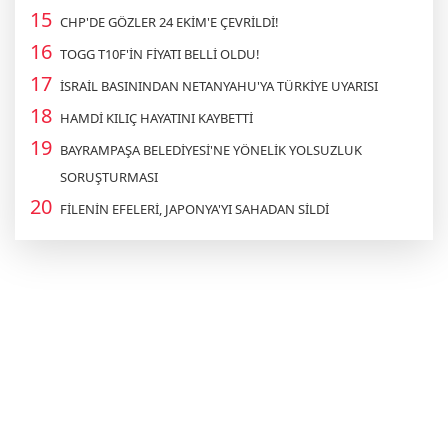
CHP'DE GÖZLER 24 EKİM'E ÇEVRİLDİ!
TOGG T10F'İN FİYATI BELLİ OLDU!
İSRAİL BASININDAN NETANYAHU'YA TÜRKİYE UYARISI
HAMDİ KILIÇ HAYATINI KAYBETTİ
BAYRAMPAŞA BELEDİYESİ'NE YÖNELİK YOLSUZLUK
SORUŞTURMASI
FİLENİN EFELERİ, JAPONYA'YI SAHADAN SİLDİ