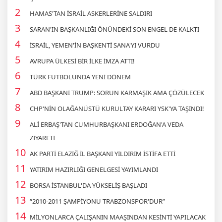
HAMAS'TAN İSRAİL ASKERLERİNE SALDIRI
SARAN'IN BAŞKANLIĞI ÖNÜNDEKİ SON ENGEL DE KALKTI
İSRAİL, YEMEN'İN BAŞKENTİ SANA'YI VURDU
AVRUPA ÜLKESİ BİR İLKE İMZA ATTI!
TÜRK FUTBOLUNDA YENİ DÖNEM
ABD BAŞKANI TRUMP: SORUN KARMAŞIK AMA ÇÖZÜLECEK
CHP'NİN OLAĞANÜSTÜ KURULTAY KARARI YSK'YA TAŞINDI!
ALİ ERBAŞ'TAN CUMHURBAŞKANI ERDOĞAN'A VEDA
ZİYARETİ
AK PARTİ ELAZIĞ İL BAŞKANI YILDIRIM İSTİFA ETTİ
YATIRIM HAZIRLIĞI GENELGESİ YAYIMLANDI
BORSA İSTANBUL'DA YÜKSELİŞ BAŞLADI
“2010-2011 ŞAMPİYONU TRABZONSPOR'DUR”
MİLYONLARCA ÇALIŞANIN MAAŞINDAN KESİNTİ YAPILACAK