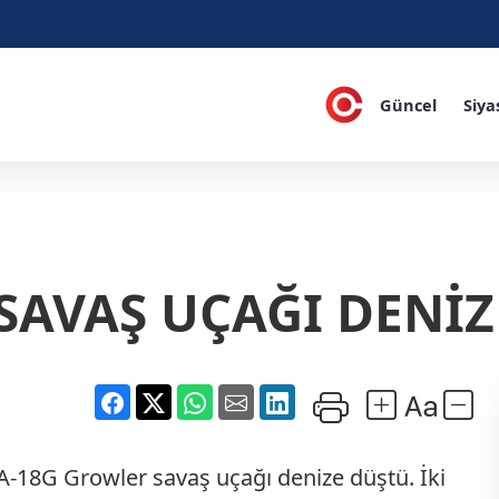
Güncel
Siya
SAVAŞ UÇAĞI DENİ
-18G Growler savaş uçağı denize düştü. İki