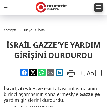
Anasayfa
Dünya
İSRAİL
GAZZE'YE
YARDIM
İSRAİL GAZZE'YE YARDIM
GİRİŞİNİ
DURDURDU
GİRİŞİNİ DURDURDU
İsrail
,
ateşkes
ve esir takası anlaşmasının
birinci aşamasının sona ermesiyle
Gazze'ye
yardım girişlerini durdurdu.