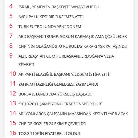
İSRAİL, YEMEN'İN BAŞKENTİ SANA'YI VURDU
AVRUPA ÜLKESİ BİR İLKE İMZA ATTI!
TÜRK FUTBOLUNDA YENİ DÖNEM
ABD BAŞKANI TRUMP: SORUN KARMAŞIK AMA ÇÖZÜLECEK
CHP'NİN OLAĞANÜSTÜ KURULTAY KARARI YSK'YA TAŞINDI!
ALİ ERBAŞ'TAN CUMHURBAŞKANI ERDOĞAN'A VEDA
ZİYARETİ
AK PARTİ ELAZIĞ İL BAŞKANI YILDIRIM İSTİFA ETTİ
YATIRIM HAZIRLIĞI GENELGESİ YAYIMLANDI
BORSA İSTANBUL'DA YÜKSELİŞ BAŞLADI
“2010-2011 ŞAMPİYONU TRABZONSPOR'DUR”
MİLYONLARCA ÇALIŞANIN MAAŞINDAN KESİNTİ YAPILACAK
CHP'DE GÖZLER 24 EKİM'E ÇEVRİLDİ!
TOGG T10F'İN FİYATI BELLİ OLDU!