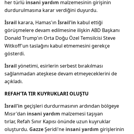
her türlü
insani yardım
malzemesinin girişinin
durdurulmasına karar verdiğini duyurdu.
İsrail
karara, Hamas'ın
İsrail'in
kabul ettiği
görüşmelere devam edilmesine ilişkin ABD Başkanı
Donald Trump'ın Orta Doğu Özel Temsilcisi Steve
Witkoff'un taslağını kabul etmemesini gerekçe
gösterdi.
İsrail
yönetimi, esirlerin serbest bırakılması
sağlanmadan ateşkese devam etmeyeceklerini de
açıkladı.
REFAH'TA TIR KUYRUKLARI OLUŞTU
İsrail'in
geçişleri durdurmasının ardından bölgeye
Mısır'dan
insani yardım
malzemesi taşıyan
tırlar, Refah Sınır Kapısı önünde uzun kuyruklar
oluşturdu.
Gazze
Şeridi'ne
insani yardım
girişlerinin