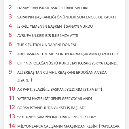
HAMAS'TAN İSRAİL ASKERLERİNE SALDIRI
SARAN'IN BAŞKANLIĞI ÖNÜNDEKİ SON ENGEL DE KALKTI
İSRAİL, YEMEN'İN BAŞKENTİ SANA'YI VURDU
AVRUPA ÜLKESİ BİR İLKE İMZA ATTI!
TÜRK FUTBOLUNDA YENİ DÖNEM
ABD BAŞKANI TRUMP: SORUN KARMAŞIK AMA ÇÖZÜLECEK
CHP'NİN OLAĞANÜSTÜ KURULTAY KARARI YSK'YA TAŞINDI!
ALİ ERBAŞ'TAN CUMHURBAŞKANI ERDOĞAN'A VEDA
ZİYARETİ
AK PARTİ ELAZIĞ İL BAŞKANI YILDIRIM İSTİFA ETTİ
YATIRIM HAZIRLIĞI GENELGESİ YAYIMLANDI
BORSA İSTANBUL'DA YÜKSELİŞ BAŞLADI
“2010-2011 ŞAMPİYONU TRABZONSPOR'DUR”
MİLYONLARCA ÇALIŞANIN MAAŞINDAN KESİNTİ YAPILACAK