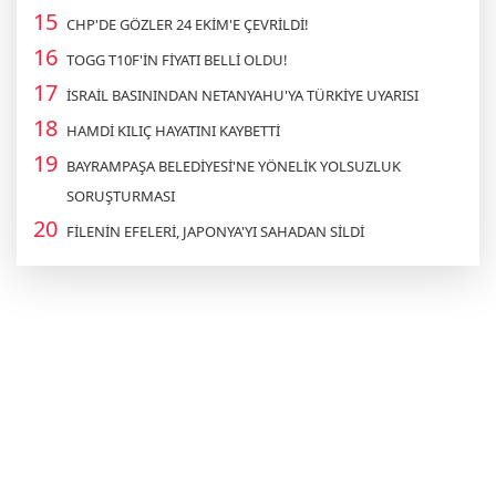
CHP'DE GÖZLER 24 EKİM'E ÇEVRİLDİ!
TOGG T10F'İN FİYATI BELLİ OLDU!
İSRAİL BASININDAN NETANYAHU'YA TÜRKİYE UYARISI
HAMDİ KILIÇ HAYATINI KAYBETTİ
BAYRAMPAŞA BELEDİYESİ'NE YÖNELİK YOLSUZLUK
SORUŞTURMASI
FİLENİN EFELERİ, JAPONYA'YI SAHADAN SİLDİ