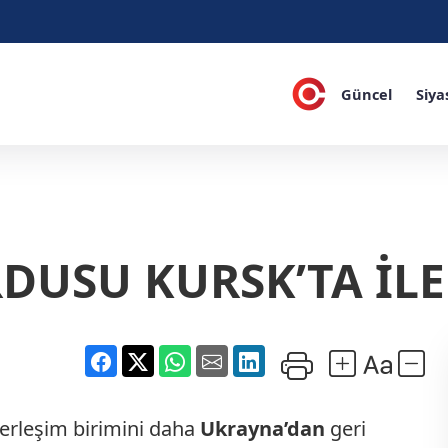
Güncel
Siya
DUSU KURSK’TA İL
erleşim birimini daha
Ukrayna’dan
geri