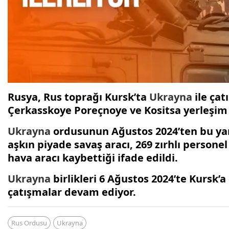
Rusya, Rus toprağı Kursk’ta
Ukrayna
ile çat
Çerkasskoye Poreçnoye ve Kositsa yerleşim
Ukrayna
ordusunun Ağustos 2024’ten bu yana
aşkın piyade savaş aracı, 269 zırhlı personel t
hava aracı kaybettiği ifade edildi.
Ukrayna
birlikleri 6 Ağustos 2024’te Kursk’
çatışmalar devam ediyor.
Rus Ordusu
Ukrayna