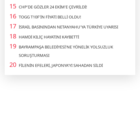
CHP'DE GÖZLER 24 EKİM'E ÇEVRİLDİ!
TOGG T10F'İN FİYATI BELLİ OLDU!
İSRAİL BASININDAN NETANYAHU'YA TÜRKİYE UYARISI
HAMDİ KILIÇ HAYATINI KAYBETTİ
BAYRAMPAŞA BELEDİYESİ'NE YÖNELİK YOLSUZLUK
SORUŞTURMASI
FİLENİN EFELERİ, JAPONYA'YI SAHADAN SİLDİ