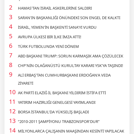
HAMAS'TAN İSRAİL ASKERLERİNE SALDIRI
SARAN'IN BAŞKANLIĞI ÖNÜNDEKİ SON ENGEL DE KALKTI
İSRAİL, YEMEN'İN BAŞKENTİ SANA'YI VURDU
AVRUPA ÜLKESİ BİR İLKE İMZA ATTI!
TÜRK FUTBOLUNDA YENİ DÖNEM
ABD BAŞKANI TRUMP: SORUN KARMAŞIK AMA ÇÖZÜLECEK
CHP'NİN OLAĞANÜSTÜ KURULTAY KARARI YSK'YA TAŞINDI!
ALİ ERBAŞ'TAN CUMHURBAŞKANI ERDOĞAN'A VEDA
ZİYARETİ
AK PARTİ ELAZIĞ İL BAŞKANI YILDIRIM İSTİFA ETTİ
YATIRIM HAZIRLIĞI GENELGESİ YAYIMLANDI
BORSA İSTANBUL'DA YÜKSELİŞ BAŞLADI
“2010-2011 ŞAMPİYONU TRABZONSPOR'DUR”
MİLYONLARCA ÇALIŞANIN MAAŞINDAN KESİNTİ YAPILACAK