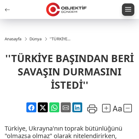
Anasayfa
Dünya
''TÜRKİYE
BAŞINDAN
BERİ
''TÜRKİYE BAŞINDAN BERİ
SAVAŞIN
DURMASINI
İSTEDİ''
SAVAŞIN DURMASINI
İSTEDİ''
Türkiye, Ukrayna'nın toprak bütünlüğünü
"olmazsa olmaz" olarak nitelendirirken,