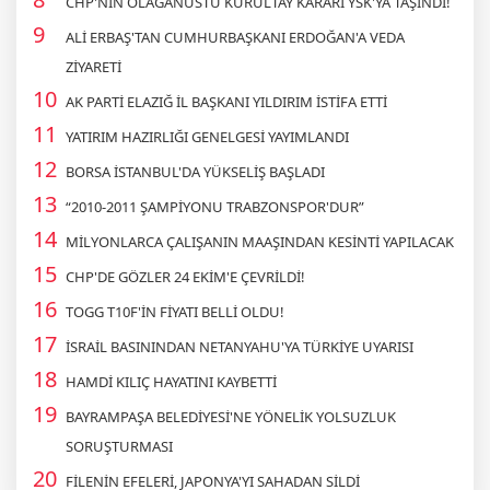
CHP'NİN OLAĞANÜSTÜ KURULTAY KARARI YSK'YA TAŞINDI!
ALİ ERBAŞ'TAN CUMHURBAŞKANI ERDOĞAN'A VEDA
ZİYARETİ
AK PARTİ ELAZIĞ İL BAŞKANI YILDIRIM İSTİFA ETTİ
YATIRIM HAZIRLIĞI GENELGESİ YAYIMLANDI
BORSA İSTANBUL'DA YÜKSELİŞ BAŞLADI
“2010-2011 ŞAMPİYONU TRABZONSPOR'DUR”
MİLYONLARCA ÇALIŞANIN MAAŞINDAN KESİNTİ YAPILACAK
CHP'DE GÖZLER 24 EKİM'E ÇEVRİLDİ!
TOGG T10F'İN FİYATI BELLİ OLDU!
İSRAİL BASININDAN NETANYAHU'YA TÜRKİYE UYARISI
HAMDİ KILIÇ HAYATINI KAYBETTİ
BAYRAMPAŞA BELEDİYESİ'NE YÖNELİK YOLSUZLUK
SORUŞTURMASI
FİLENİN EFELERİ, JAPONYA'YI SAHADAN SİLDİ