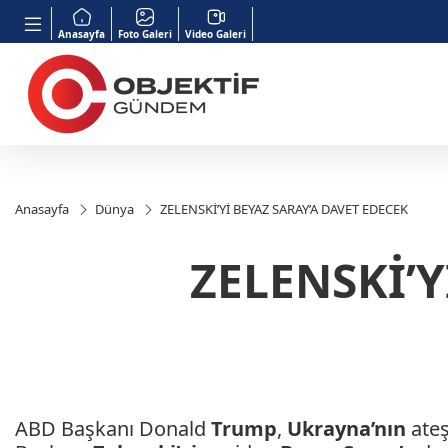
Anasayfa
Foto Galeri
Video Galeri
Anasayfa
Dünya
ZELENSKİ’Yİ BEYAZ SARAY’A DAVET EDECEK
ZELENSKİ’Y
ABD Başkanı Donald
Trump
,
Ukrayna’nın
ateş