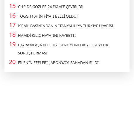
CHP'DE GÖZLER 24 EKİM'E ÇEVRİLDİ!
TOGG T10F'İN FİYATI BELLİ OLDU!
İSRAİL BASININDAN NETANYAHU'YA TÜRKİYE UYARISI
HAMDİ KILIÇ HAYATINI KAYBETTİ
BAYRAMPAŞA BELEDİYESİ'NE YÖNELİK YOLSUZLUK
SORUŞTURMASI
FİLENİN EFELERİ, JAPONYA'YI SAHADAN SİLDİ