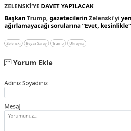
ZELENSKİ’YE
DAVET YAPILACAK
Başkan
Trump
, gazetecilerin
Zelenski'yi
yen
ağırlamayacağı sorularına “Evet, kesinlikle” 
Zelenski
Beyaz Saray
Trump
Ukrayna
Yorum Ekle
Adınız Soyadınız
Mesaj