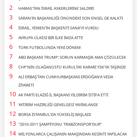
HAMAS'TAN İSRAİL ASKERLERİNE SALDIRI
SARAN'IN BAŞKANLIĞI ÖNÜNDEKİ SON ENGEL DE KALKTI
İSRAİL, YEMEN'İN BAŞKENTİ SANA'YI VURDU
AVRUPA ÜLKESİ BİR İLKE İMZA ATTI!
TÜRK FUTBOLUNDA YENİ DÖNEM
ABD BAŞKANI TRUMP: SORUN KARMAŞIK AMA ÇÖZÜLECEK
CHP'NİN OLAĞANÜSTÜ KURULTAY KARARI YSK'YA TAŞINDI!
ALİ ERBAŞ'TAN CUMHURBAŞKANI ERDOĞAN'A VEDA
ZİYARETİ
AK PARTİ ELAZIĞ İL BAŞKANI YILDIRIM İSTİFA ETTİ
YATIRIM HAZIRLIĞI GENELGESİ YAYIMLANDI
BORSA İSTANBUL'DA YÜKSELİŞ BAŞLADI
“2010-2011 ŞAMPİYONU TRABZONSPOR'DUR”
MİLYONLARCA ÇALIŞANIN MAAŞINDAN KESİNTİ YAPILACAK