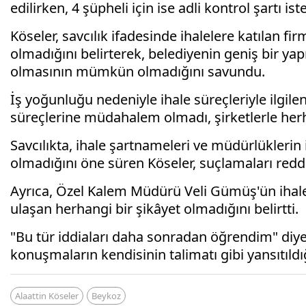
edilirken, 4 şüpheli için ise adli kontrol şartı ist
Köseler, savcılık ifadesinde ihalelere katılan f
olmadığını belirterek, belediyenin geniş bir y
olmasının mümkün olmadığını savundu.
İş yoğunluğu nedeniyle ihale süreçleriyle ilgil
süreçlerine müdahalem olmadı, şirketlerle herh
Savcılıkta, ihale şartnameleri ve müdürlüklerin i
olmadığını öne süren Köseler, suçlamaları redde
Ayrıca, Özel Kalem Müdürü Veli Gümüş'ün ihale
ulaşan herhangi bir şikâyet olmadığını belirtti.
"Bu tür iddiaları daha sonradan öğrendim" diyen
konuşmaların kendisinin talimatı gibi yansıtıldığı
Alaattin Köseler
Beykoz