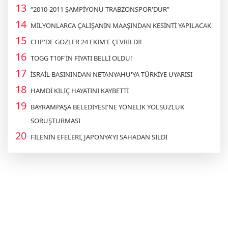
“2010-2011 ŞAMPİYONU TRABZONSPOR'DUR”
MİLYONLARCA ÇALIŞANIN MAAŞINDAN KESİNTİ YAPILACAK
CHP'DE GÖZLER 24 EKİM'E ÇEVRİLDİ!
TOGG T10F'İN FİYATI BELLİ OLDU!
İSRAİL BASININDAN NETANYAHU'YA TÜRKİYE UYARISI
HAMDİ KILIÇ HAYATINI KAYBETTİ
BAYRAMPAŞA BELEDİYESİ'NE YÖNELİK YOLSUZLUK
SORUŞTURMASI
FİLENİN EFELERİ, JAPONYA'YI SAHADAN SİLDİ