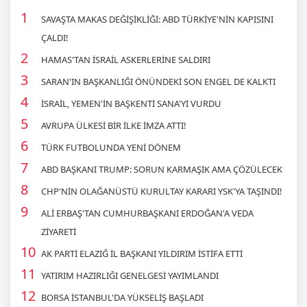
SAVAŞTA MAKAS DEĞİŞİKLİĞİ: ABD TÜRKİYE'NİN KAPISINI
ÇALDI!
HAMAS'TAN İSRAİL ASKERLERİNE SALDIRI
SARAN'IN BAŞKANLIĞI ÖNÜNDEKİ SON ENGEL DE KALKTI
İSRAİL, YEMEN'İN BAŞKENTİ SANA'YI VURDU
AVRUPA ÜLKESİ BİR İLKE İMZA ATTI!
TÜRK FUTBOLUNDA YENİ DÖNEM
ABD BAŞKANI TRUMP: SORUN KARMAŞIK AMA ÇÖZÜLECEK
CHP'NİN OLAĞANÜSTÜ KURULTAY KARARI YSK'YA TAŞINDI!
ALİ ERBAŞ'TAN CUMHURBAŞKANI ERDOĞAN'A VEDA
ZİYARETİ
AK PARTİ ELAZIĞ İL BAŞKANI YILDIRIM İSTİFA ETTİ
YATIRIM HAZIRLIĞI GENELGESİ YAYIMLANDI
BORSA İSTANBUL'DA YÜKSELİŞ BAŞLADI