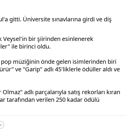
'a gitti. Üniversite sınavlarına girdi ve diş
k Veysel'in bir şiirinden esinlenerek
r" ile birinci oldu.
 pop müziğinin önde gelen isimlerinden biri
r" ve "Garip" adlı 45'liklerle ödüller aldı ve
maz" adlı parçalarıyla satış rekorları kıran
lar tarafından verilen 250 kadar ödülü
ir