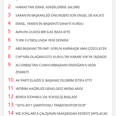
HAMAS'TAN İSRAİL ASKERLERİNE SALDIRI
SARAN'IN BAŞKANLIĞI ÖNÜNDEKİ SON ENGEL DE KALKTI
İSRAİL, YEMEN'İN BAŞKENTİ SANA'YI VURDU
AVRUPA ÜLKESİ BİR İLKE İMZA ATTI!
TÜRK FUTBOLUNDA YENİ DÖNEM
ABD BAŞKANI TRUMP: SORUN KARMAŞIK AMA ÇÖZÜLECEK
CHP'NİN OLAĞANÜSTÜ KURULTAY KARARI YSK'YA TAŞINDI!
ALİ ERBAŞ'TAN CUMHURBAŞKANI ERDOĞAN'A VEDA
ZİYARETİ
AK PARTİ ELAZIĞ İL BAŞKANI YILDIRIM İSTİFA ETTİ
YATIRIM HAZIRLIĞI GENELGESİ YAYIMLANDI
BORSA İSTANBUL'DA YÜKSELİŞ BAŞLADI
“2010-2011 ŞAMPİYONU TRABZONSPOR'DUR”
MİLYONLARCA ÇALIŞANIN MAAŞINDAN KESİNTİ YAPILACAK