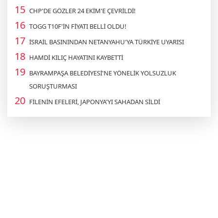
CHP'DE GÖZLER 24 EKİM'E ÇEVRİLDİ!
TOGG T10F'İN FİYATI BELLİ OLDU!
İSRAİL BASININDAN NETANYAHU'YA TÜRKİYE UYARISI
HAMDİ KILIÇ HAYATINI KAYBETTİ
BAYRAMPAŞA BELEDİYESİ'NE YÖNELİK YOLSUZLUK
SORUŞTURMASI
FİLENİN EFELERİ, JAPONYA'YI SAHADAN SİLDİ