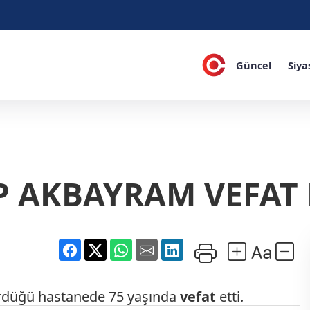
Güncel
Siya
P AKBAYRAM VEFAT 
ördüğü hastanede 75 yaşında
vefat
etti.