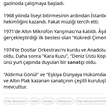
gazinoda çalışmaya başladı.
1968 yılında liseyi bitirmesinin ardından İstanbul
hekimliğini kazandı. Fakat müziği tercih etti.
1971'de Altın Mikrofon Yarışması'na katıldı. Âşı
gerçekleştirdiği ilk bestesi olan "Kükredi Çimenle
1974'te Dostlar Orkestrası'nı kurdu ve Anadolu
oldu. Daha sonra "Kara Kuzu", "Deniz Üstü Köpürü
ünü yurt çapında duyulan bir
sanatçı
oldu.
"Aldırma Gönül" ve "Eşkiya Dünyaya Hükümdar Ol
ve Altın Plak kazanan sanatçının çeşitli kuruluş
mevcuttur.
Edip Akbayram
Vefat
Sanatçı
Akbayram
Edip Akbayram Kimd