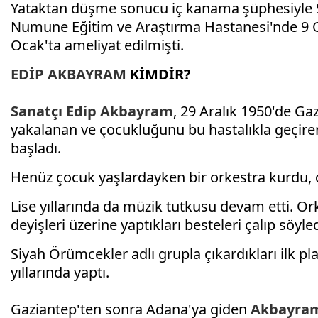
Yataktan düşme sonucu iç kanama şüphesiyle Sa
Numune Eğitim ve Araştırma Hastanesi'nde 9 Oc
Ocak'ta ameliyat edilmişti.
EDİP
AKBAYRAM
KİMDİR?
Sanatçı
Edip
Akbayram
, 29 Aralık 1950'de Ga
yakalanan ve çocukluğunu bu hastalıkla geçir
başladı.
Henüz çocuk yaşlardayken bir orkestra kurdu, d
Lise yıllarında da müzik tutkusu devam etti. Ork
deyişleri üzerine yaptıkları besteleri çalıp söyled
Siyah Örümcekler adlı grupla çıkardıkları ilk 
yıllarında yaptı.
Gaziantep'ten sonra Adana'ya giden
Akbayra