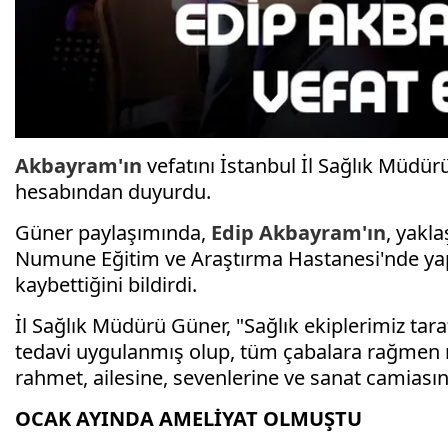
Akbayram'ın
vefatını İstanbul İl Sağlık Müdü
hesabından duyurdu.
Güner paylaşımında,
Edip
Akbayram'ın
, yakl
Numune Eğitim ve Araştırma Hastanesi'nde yap
kaybettiğini bildirdi.
İl Sağlık Müdürü Güner, "Sağlık ekiplerimiz tar
tedavi uygulanmış olup, tüm çabalara rağmen 
rahmet, ailesine, sevenlerine ve sanat camiasına
OCAK AYINDA AMELİYAT OLMUŞTU