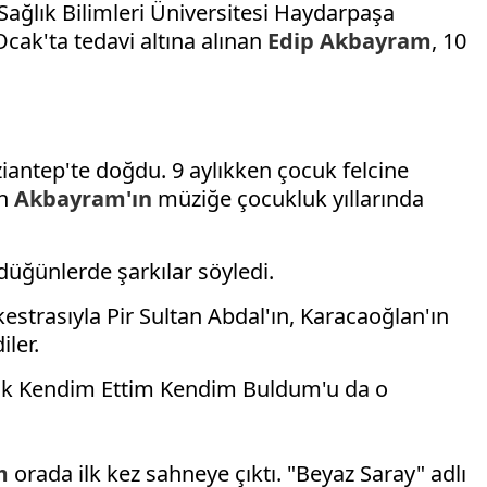
ğlık Bilimleri Üniversitesi Haydarpaşa
ak'ta tedavi altına alınan
Edip
Akbayram
, 10
ziantep'te doğdu. 9 aylıkken çocuk felcine
en
Akbayram'ın
müziğe çocukluk yıllarında
üğünlerde şarkılar söyledi.
estrasıyla Pir Sultan Abdal'ın, Karacaoğlan'ın
iler.
plak Kendim Ettim Kendim Buldum'u da o
m
orada ilk kez sahneye çıktı. "Beyaz Saray" adlı