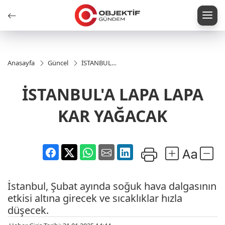
Anasayfa
Güncel
İSTANBUL'A
LAPA LAPA
KAR
İSTANBUL'A LAPA LAPA
YAĞACAK
KAR YAĞACAK
İstanbul, Şubat ayında soğuk hava dalgasının
etkisi altına girecek ve sıcaklıklar hızla
düşecek.