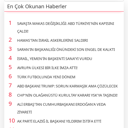
En Çok Okunan Haberler
SAVAŞTA MAKAS DEĞİŞİKLİĞİ: ABD TÜRKİYE'NİN KAPISINI
ÇALDI!
HAMAS'TAN İSRAİL ASKERLERİNE SALDIRI
SARAN'IN BAŞKANLIĞI ÖNÜNDEKİ SON ENGEL DE KALKTI
İSRAİL, YEMEN'İN BAŞKENTİ SANA'YI VURDU
AVRUPA ÜLKESİ BİR İLKE İMZA ATTI!
TÜRK FUTBOLUNDA YENİ DÖNEM
ABD BAŞKANI TRUMP: SORUN KARMAŞIK AMA ÇÖZÜLECEK
CHP'NİN OLAĞANÜSTÜ KURULTAY KARARI YSK'YA TAŞINDI!
ALİ ERBAŞ'TAN CUMHURBAŞKANI ERDOĞAN'A VEDA
ZİYARETİ
AK PARTİ ELAZIĞ İL BAŞKANI YILDIRIM İSTİFA ETTİ