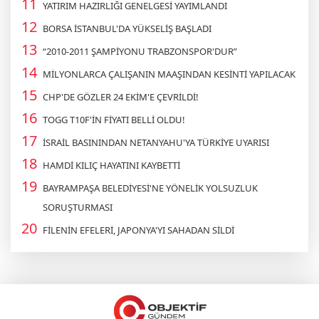
YATIRIM HAZIRLIĞI GENELGESİ YAYIMLANDI
BORSA İSTANBUL'DA YÜKSELİŞ BAŞLADI
“2010-2011 ŞAMPİYONU TRABZONSPOR'DUR”
MİLYONLARCA ÇALIŞANIN MAAŞINDAN KESİNTİ YAPILACAK
CHP'DE GÖZLER 24 EKİM'E ÇEVRİLDİ!
TOGG T10F'İN FİYATI BELLİ OLDU!
İSRAİL BASININDAN NETANYAHU'YA TÜRKİYE UYARISI
HAMDİ KILIÇ HAYATINI KAYBETTİ
BAYRAMPAŞA BELEDİYESİ'NE YÖNELİK YOLSUZLUK
SORUŞTURMASI
FİLENİN EFELERİ, JAPONYA'YI SAHADAN SİLDİ