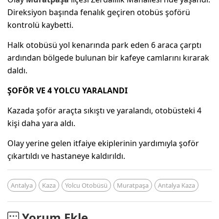
Direksiyon başında fenalık geçiren otobüs şoförü
kontrolü kaybetti.
Halk otobüsü yol kenarında park eden 6 araca çarptı
ardından bölgede bulunan bir kafeye camlarını kırarak
daldı.
ŞOFÖR VE 4 YOLCU YARALANDI
Kazada şoför araçta sıkıştı ve yaralandı, otobüsteki 4
kişi daha yara aldı.
Olay yerine gelen itfaiye ekiplerinin yardımıyla şoför
çıkartıldı ve hastaneye kaldırıldı.
Antalya
Kaza
Yolcu Otobüsü
Muratpaşa
Antalya Kaza
Yorum Ekle