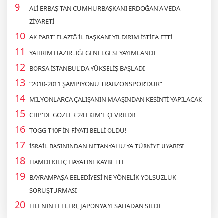
ALİ ERBAŞ'TAN CUMHURBAŞKANI ERDOĞAN'A VEDA
ZİYARETİ
AK PARTİ ELAZIĞ İL BAŞKANI YILDIRIM İSTİFA ETTİ
YATIRIM HAZIRLIĞI GENELGESİ YAYIMLANDI
BORSA İSTANBUL'DA YÜKSELİŞ BAŞLADI
“2010-2011 ŞAMPİYONU TRABZONSPOR'DUR”
MİLYONLARCA ÇALIŞANIN MAAŞINDAN KESİNTİ YAPILACAK
CHP'DE GÖZLER 24 EKİM'E ÇEVRİLDİ!
TOGG T10F'İN FİYATI BELLİ OLDU!
İSRAİL BASININDAN NETANYAHU'YA TÜRKİYE UYARISI
HAMDİ KILIÇ HAYATINI KAYBETTİ
BAYRAMPAŞA BELEDİYESİ'NE YÖNELİK YOLSUZLUK
SORUŞTURMASI
FİLENİN EFELERİ, JAPONYA'YI SAHADAN SİLDİ