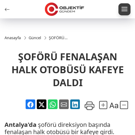
Anasayfa
Güncel
ŞOFÖRÜ
FENALAŞAN
HALK
ŞOFÖRÜ FENALAŞAN
OTOBÜSÜ
KAFEYE
DALDI
HALK OTOBÜSÜ KAFEYE
DALDI
Antalya'da
şoförü direksiyon başında
fenalaşan halk otobüsü bir kafeye girdi.