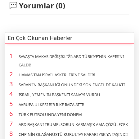
Yorumlar (
0
)
En Çok Okunan Haberler
SAVAŞTA MAKAS DEĞİŞİKLİĞİ: ABD TÜRKİYE'NİN KAPISINI
ÇALDI!
HAMAS'TAN İSRAİL ASKERLERİNE SALDIRI
SARAN'IN BAŞKANLIĞI ÖNÜNDEKİ SON ENGEL DE KALKTI
İSRAİL, YEMEN'İN BAŞKENTİ SANA'YI VURDU
AVRUPA ÜLKESİ BİR İLKE İMZA ATTI!
TÜRK FUTBOLUNDA YENİ DÖNEM
ABD BAŞKANI TRUMP: SORUN KARMAŞIK AMA ÇÖZÜLECEK
CHP'NİN OLAĞANÜSTÜ KURULTAY KARARI YSK'YA TAŞINDI!