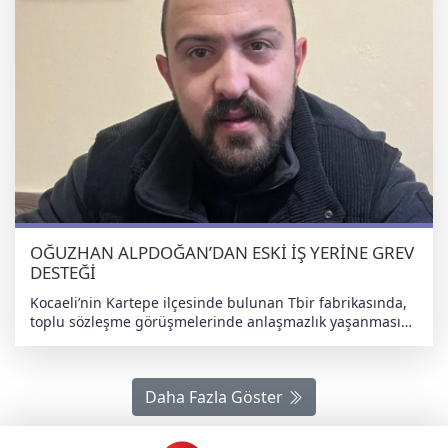
OĞUZHAN ALPDOĞAN’DAN ESKİ İŞ YERİNE GREV
DESTEĞİ
Kocaeli’nin Kartepe ilçesinde bulunan Tbir fabrikasında,
toplu sözleşme görüşmelerinde anlaşmazlık yaşanması
üzerine işçiler greve çıktı. İşçiler, yüzde 80 zam talep
ederken, işveren yüzde 8 zam teklifi sundu. Taraflar
uzlaşamayınca işçiler üretimi durdurdu ve fabrika
Daha Fazla Göster
önünde grev halayı çekerek eylem başlattı. İşçilerin
grevine destek vermek için fabrikaya giden Oğuzhan
Alpdoğan, "Geldiği yeri unutmadı" yorumlarıyla sosyal