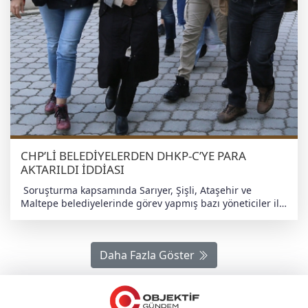
CHP’Lİ BELEDİYELERDEN DHKP-C’YE PARA
AKTARILDI İDDİASI
Soruşturma kapsamında Sarıyer, Şişli, Ataşehir ve
Maltepe belediyelerinde görev yapmış bazı yöneticiler ile
İstanbul Büyükşehir Belediyesi’nde çalışan isimlerin
şüpheli olarak incelendiği iddia ediliyor. İddialara göre
suçlanan bazı isimler: • H.B. (Eski Maltepe
Daha Fazla Göster
Belediye Başkan Yardımcısı) • Z.E. (Maltepe
Belediyesi eski müdürü) • K.Ö. (Ataşehir Belediyesi
eski Başkan Yardımcısı) • D.K. (DHKP-C’nin İhtiyaç
Komitesi yöneticisi) İTİRAFÇILAR NE DİYOR? Sabah
Gazetesi’ne göre, itirafçı C.B., bazı CHP’li belediyelerden