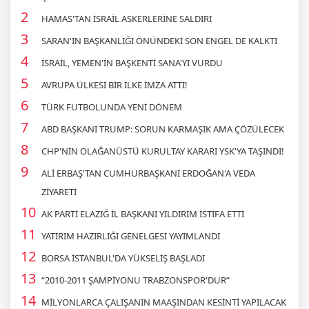
HAMAS'TAN İSRAİL ASKERLERİNE SALDIRI
SARAN'IN BAŞKANLIĞI ÖNÜNDEKİ SON ENGEL DE KALKTI
İSRAİL, YEMEN'İN BAŞKENTİ SANA'YI VURDU
AVRUPA ÜLKESİ BİR İLKE İMZA ATTI!
TÜRK FUTBOLUNDA YENİ DÖNEM
ABD BAŞKANI TRUMP: SORUN KARMAŞIK AMA ÇÖZÜLECEK
CHP'NİN OLAĞANÜSTÜ KURULTAY KARARI YSK'YA TAŞINDI!
ALİ ERBAŞ'TAN CUMHURBAŞKANI ERDOĞAN'A VEDA
ZİYARETİ
AK PARTİ ELAZIĞ İL BAŞKANI YILDIRIM İSTİFA ETTİ
YATIRIM HAZIRLIĞI GENELGESİ YAYIMLANDI
BORSA İSTANBUL'DA YÜKSELİŞ BAŞLADI
“2010-2011 ŞAMPİYONU TRABZONSPOR'DUR”
MİLYONLARCA ÇALIŞANIN MAAŞINDAN KESİNTİ YAPILACAK