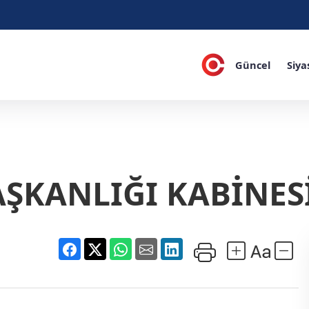
Güncel
Siya
KANLIĞI KABİNES