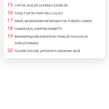
CHP'DE GÖZLER 24 EKİM'E ÇEVRİLDİ!
TOGG T10F'İN FİYATI BELLİ OLDU!
İSRAİL BASININDAN NETANYAHU'YA TÜRKİYE UYARISI
HAMDİ KILIÇ HAYATINI KAYBETTİ
BAYRAMPAŞA BELEDİYESİ'NE YÖNELİK YOLSUZLUK
SORUŞTURMASI
FİLENİN EFELERİ, JAPONYA'YI SAHADAN SİLDİ