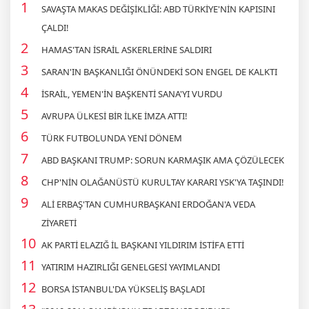
SAVAŞTA MAKAS DEĞİŞİKLİĞİ: ABD TÜRKİYE'NİN KAPISINI
ÇALDI!
HAMAS'TAN İSRAİL ASKERLERİNE SALDIRI
SARAN'IN BAŞKANLIĞI ÖNÜNDEKİ SON ENGEL DE KALKTI
İSRAİL, YEMEN'İN BAŞKENTİ SANA'YI VURDU
AVRUPA ÜLKESİ BİR İLKE İMZA ATTI!
TÜRK FUTBOLUNDA YENİ DÖNEM
ABD BAŞKANI TRUMP: SORUN KARMAŞIK AMA ÇÖZÜLECEK
CHP'NİN OLAĞANÜSTÜ KURULTAY KARARI YSK'YA TAŞINDI!
ALİ ERBAŞ'TAN CUMHURBAŞKANI ERDOĞAN'A VEDA
ZİYARETİ
AK PARTİ ELAZIĞ İL BAŞKANI YILDIRIM İSTİFA ETTİ
YATIRIM HAZIRLIĞI GENELGESİ YAYIMLANDI
BORSA İSTANBUL'DA YÜKSELİŞ BAŞLADI