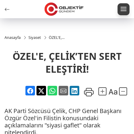
Anasayfa
Siyaset
ÖZEL'E,
ÇELİK’TEN
SERT
ÖZEL'E, ÇELİK’TEN SERT
ELEŞTİRİ!
ELEŞTİRİ!
AK Parti Sözcüsü Çelik, CHP Genel Başkanı
Özgür Özel'in Filistin konusundaki
açıklamalarını "siyasi gaflet" olarak
nitelendirdi.