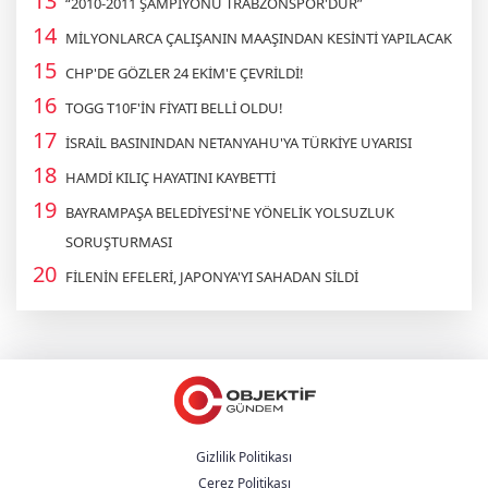
“2010-2011 ŞAMPİYONU TRABZONSPOR'DUR”
MİLYONLARCA ÇALIŞANIN MAAŞINDAN KESİNTİ YAPILACAK
CHP'DE GÖZLER 24 EKİM'E ÇEVRİLDİ!
TOGG T10F'İN FİYATI BELLİ OLDU!
İSRAİL BASININDAN NETANYAHU'YA TÜRKİYE UYARISI
HAMDİ KILIÇ HAYATINI KAYBETTİ
BAYRAMPAŞA BELEDİYESİ'NE YÖNELİK YOLSUZLUK
SORUŞTURMASI
FİLENİN EFELERİ, JAPONYA'YI SAHADAN SİLDİ
Gizlilik Politikası
Çerez Politikası