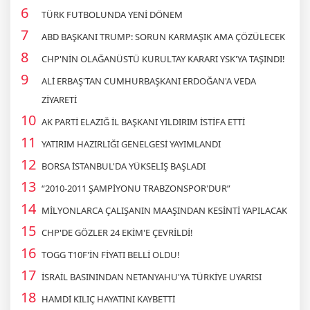
TÜRK FUTBOLUNDA YENİ DÖNEM
ABD BAŞKANI TRUMP: SORUN KARMAŞIK AMA ÇÖZÜLECEK
CHP'NİN OLAĞANÜSTÜ KURULTAY KARARI YSK'YA TAŞINDI!
ALİ ERBAŞ'TAN CUMHURBAŞKANI ERDOĞAN'A VEDA
ZİYARETİ
AK PARTİ ELAZIĞ İL BAŞKANI YILDIRIM İSTİFA ETTİ
YATIRIM HAZIRLIĞI GENELGESİ YAYIMLANDI
BORSA İSTANBUL'DA YÜKSELİŞ BAŞLADI
“2010-2011 ŞAMPİYONU TRABZONSPOR'DUR”
MİLYONLARCA ÇALIŞANIN MAAŞINDAN KESİNTİ YAPILACAK
CHP'DE GÖZLER 24 EKİM'E ÇEVRİLDİ!
TOGG T10F'İN FİYATI BELLİ OLDU!
İSRAİL BASININDAN NETANYAHU'YA TÜRKİYE UYARISI
HAMDİ KILIÇ HAYATINI KAYBETTİ