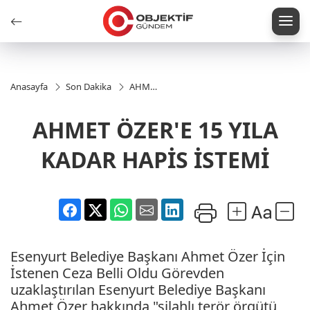
Anasayfa
Son Dakika
AHMET
ÖZER'E
15 YILA
AHMET ÖZER'E 15 YILA
KADAR
HAPİS
İSTEMİ
KADAR HAPİS İSTEMİ
Esenyurt Belediye Başkanı Ahmet Özer İçin
İstenen Ceza Belli Oldu Görevden
uzaklaştırılan Esenyurt Belediye Başkanı
Ahmet Özer hakkında "silahlı terör örgütü