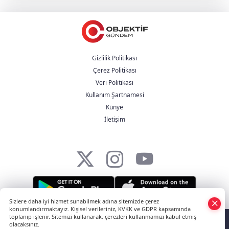
Gizlilik Politikası
Çerez Politikası
Veri Politikası
Kullanım Şartnamesi
Künye
İletişim
Sizlere daha iyi hizmet sunabilmek adına sitemizde çerez
konumlandırmaktayız. Kişisel verileriniz, KVKK ve GDPR kapsamında
HABER YAZILIMI
ve TURKTICARET.NET projesidir Copyright© 2006-2026
toplanıp işlenir. Sitemizi kullanarak, çerezleri kullanmamızı kabul etmiş
olacaksınız.
Tüm hakları saklıdır.