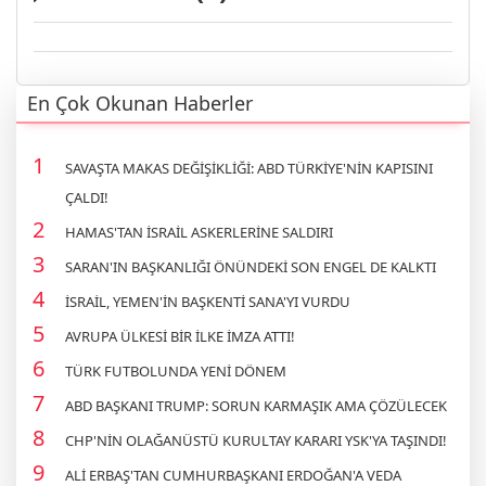
En Çok Okunan Haberler
SAVAŞTA MAKAS DEĞİŞİKLİĞİ: ABD TÜRKİYE'NİN KAPISINI
ÇALDI!
HAMAS'TAN İSRAİL ASKERLERİNE SALDIRI
SARAN'IN BAŞKANLIĞI ÖNÜNDEKİ SON ENGEL DE KALKTI
İSRAİL, YEMEN'İN BAŞKENTİ SANA'YI VURDU
AVRUPA ÜLKESİ BİR İLKE İMZA ATTI!
TÜRK FUTBOLUNDA YENİ DÖNEM
ABD BAŞKANI TRUMP: SORUN KARMAŞIK AMA ÇÖZÜLECEK
CHP'NİN OLAĞANÜSTÜ KURULTAY KARARI YSK'YA TAŞINDI!
ALİ ERBAŞ'TAN CUMHURBAŞKANI ERDOĞAN'A VEDA