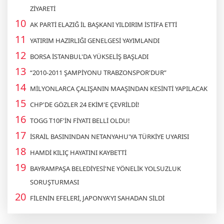
ZİYARETİ
AK PARTİ ELAZIĞ İL BAŞKANI YILDIRIM İSTİFA ETTİ
YATIRIM HAZIRLIĞI GENELGESİ YAYIMLANDI
BORSA İSTANBUL'DA YÜKSELİŞ BAŞLADI
“2010-2011 ŞAMPİYONU TRABZONSPOR'DUR”
MİLYONLARCA ÇALIŞANIN MAAŞINDAN KESİNTİ YAPILACAK
CHP'DE GÖZLER 24 EKİM'E ÇEVRİLDİ!
TOGG T10F'İN FİYATI BELLİ OLDU!
İSRAİL BASININDAN NETANYAHU'YA TÜRKİYE UYARISI
HAMDİ KILIÇ HAYATINI KAYBETTİ
BAYRAMPAŞA BELEDİYESİ'NE YÖNELİK YOLSUZLUK
SORUŞTURMASI
FİLENİN EFELERİ, JAPONYA'YI SAHADAN SİLDİ