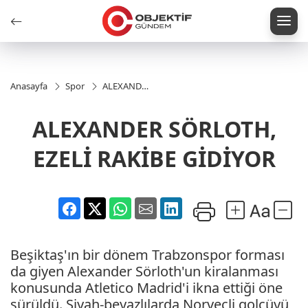
Anasayfa
Spor
ALEXANDER
SÖRLOTH,
EZELİ
ALEXANDER SÖRLOTH,
RAKİBE
GİDİYOR
EZELİ RAKİBE GİDİYOR
Beşiktaş'ın bir dönem Trabzonspor forması
da giyen Alexander Sörloth'un kiralanması
konusunda Atletico Madrid'i ikna ettiği öne
sürüldü. Siyah-beyazlılarda Norveçli golcüyü